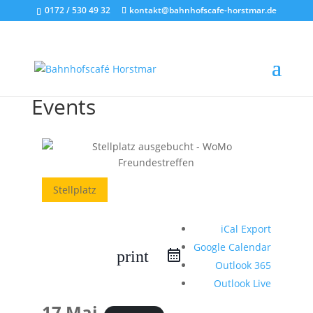
0172 / 530 49 32
kontakt@bahnhofscafe-horstmar.de
Events
Stellplatz
iCal Export
Google Calendar
print
Outlook 365
Outlook Live
17 Mai