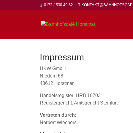
0172 / 530 49 32
KONTAKT@BAHNHOFSCAF
Impressum
HKW GmbH
Niedern 68
48612 Horstmar
Handelsregister: HRB 10703
Registergericht: Amtsgericht Steinfurt
Vertreten durch:
Norbert Wiechers