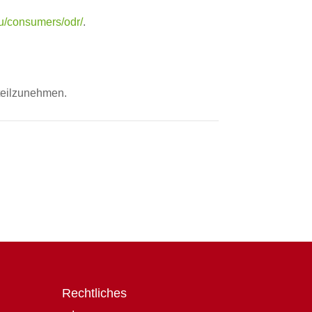
eu/consumers/odr/
.
 teilzunehmen.
Rechtliches