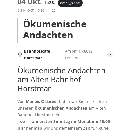
04 Okt.
15:00
event_repeat
BIS
04 OKT., 15:20
20m
Ökumenische
Andachten
Bahnhofscafé
Am bhf 1, 48612
Horstmar
Horstmar
Ökumenische Andachten
am Alten Bahnhof
Horstmar
Von
Mai bis Oktober
laden wir Sie herzlich zu
unseren
ökumenischen Andachten
am Alten
Bahnhof Horstmar ein.
Jeweils
am ersten Sonntag im Monat um 15:00
Uhr
nehmen wir uns gemeinsam Zeit für Ruhe,