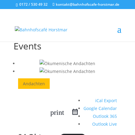
0172 / 530 49 32
kontakt@bahnhofscafe-horstmar.de
Events
Andachten
iCal Export
Google Calendar
print
Outlook 365
Outlook Live