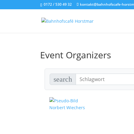
0172 / 530 49 32
kontakt@bahnhofscafe-horstm
Event Organizers
search
Norbert Wiechers