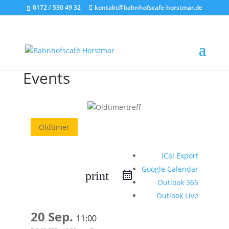
0172 / 530 49 32
kontakt@bahnhofscafe-horstmar.de
Events
Oldtimer
iCal Export
Google Calendar
print
Outlook 365
Outlook Live
20 Sep.
11:00