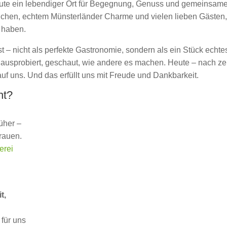
eute ein lebendiger Ort für Begegnung, Genuss und gemeinsam
hen, echtem Münsterländer Charme und vielen lieben Gästen,
 haben.
st – nicht als perfekte Gastronomie, sondern als ein Stück echte
l ausprobiert, geschaut, wie andere es machen. Heute – nach z
auf uns. Und das erfüllt uns mit Freude und Dankbarkeit.
ht?
rüher –
rauen.
erei
t,
 für uns